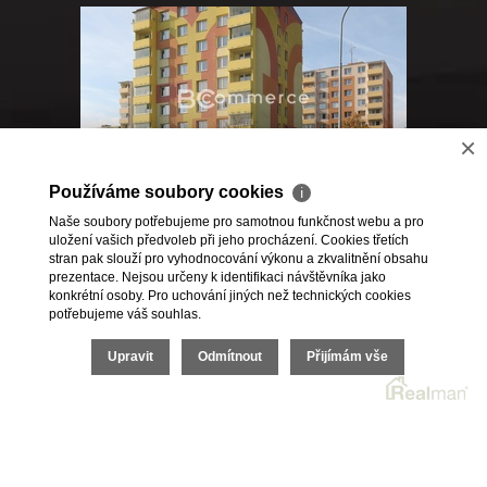
×
Prodej, Byty 3+1, 75m² - Brno - Kohoutovice
Používáme soubory cookies
ℹ
Naše soubory potřebujeme pro samotnou funkčnost webu a pro
uložení vašich předvoleb při jeho procházení. Cookies třetích
<<
1
,
2
stran pak slouží pro vyhodnocování výkonu a zkvalitnění obsahu
prezentace. Nejsou určeny k identifikaci návštěvníka jako
konkrétní osoby. Pro uchování jiných než technických cookies
potřebujeme váš souhlas.
2026 © BC Commerce s.r.o., všechna práva vyhrazena |
Upravit
Odmítnout
Přijímám vše
Povinně zveřejňované informace
Realitní SW
Real
man