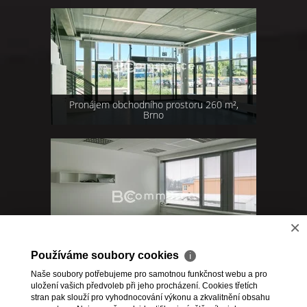
Pronájem obchodního prostoru 260 m²,
Brno
×
Pronájem kanceláře 28 m², Kuřim
Používáme soubory cookies
ℹ
Naše soubory potřebujeme pro samotnou funkčnost webu a pro
uložení vašich předvoleb při jeho procházení. Cookies třetích
1
,
2
,
3
,
4
,
5
>>
stran pak slouží pro vyhodnocování výkonu a zkvalitnění obsahu