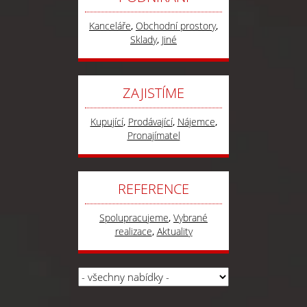
Kanceláře
,
Obchodní prostory
,
Sklady
,
Jiné
ZAJISTÍME
Kupující
,
Prodávající
,
Nájemce
,
Pronajímatel
REFERENCE
Spolupracujeme
,
Vybrané
realizace
,
Aktuality