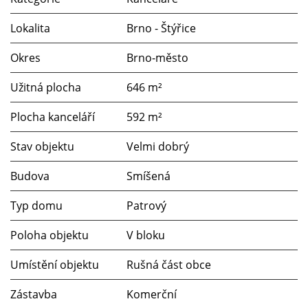
Lokalita
Brno - Štýřice
Okres
Brno-město
Užitná plocha
646 m²
Plocha kanceláří
592 m²
Stav objektu
Velmi dobrý
Budova
Smíšená
Typ domu
Patrový
Poloha objektu
V bloku
Umístění objektu
Rušná část obce
Zástavba
Komerční