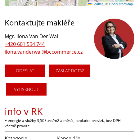
Leaflet
|
©
OpenStreetMap
Kontaktujte makléře
Mgr. Ilona Van Der Wal
+420 601 594 744
ilona.vanderwal@bccommerce.cz
ODESLAT
ZASLAT DOTAZ
VYTISKNOUT
info v RK
+ energie a služby 3,50Euro/m2 a měsíc, neplatíte provizi., bez DPH,
včetně provize
Kategorie
Kanceláře