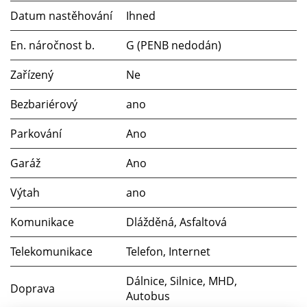
Datum nastěhování
Ihned
En. náročnost b.
G (PENB nedodán)
Zařízený
Ne
Bezbariérový
ano
Parkování
Ano
Garáž
Ano
Výtah
ano
Komunikace
Dlážděná, Asfaltová
Telekomunikace
Telefon, Internet
Dálnice, Silnice, MHD,
Doprava
Autobus