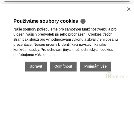
×
Voda
Místní zdroj
Elektřina
230V, 400V
Používáme soubory cookies
ℹ
Naše soubory potřebujeme pro samotnou funkčnost webu a pro
Odpad
Veřejná kanalizace
uložení vašich předvoleb při jeho procházení. Cookies třetích
stran pak slouží pro vyhodnocování výkonu a zkvalitnění obsahu
prezentace. Nejsou určeny k identifikaci návštěvníka jako
Topné těleso
Klimatizace
konkrétní osoby. Pro uchování jiných než technických cookies
potřebujeme váš souhlas.
2026 © BC Commerce s.r.o., všechna práva vyhrazena |
Upravit
Odmítnout
Přijímám vše
Povinně zveřejňované informace
Realitní SW
Real
man