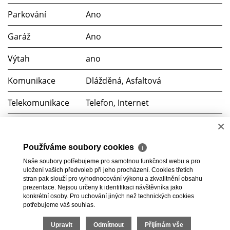
Parkování
Ano
Garáž
Ano
Výtah
ano
Komunikace
Dlážděná, Asfaltová
Telekomunikace
Telefon, Internet
×
Doprava
Dálnice, Silnice, MHD, Autobus
Voda
Místní zdroj
Používáme soubory cookies
ℹ
Naše soubory potřebujeme pro samotnou funkčnost webu a pro
Elektřina
230V, 400V
uložení vašich předvoleb při jeho procházení. Cookies třetích
stran pak slouží pro vyhodnocování výkonu a zkvalitnění obsahu
prezentace. Nejsou určeny k identifikaci návštěvníka jako
Odpad
Veřejná kanalizace
konkrétní osoby. Pro uchování jiných než technických cookies
potřebujeme váš souhlas.
2026 © BC Commerce s.r.o., všechna práva vyhrazena |
Upravit
Odmítnout
Přijímám vše
Povinně zveřejňované informace