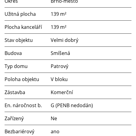
Okres
Brno-město
Užitná plocha
139 m²
Plocha kanceláří
139 m²
Stav objektu
Velmi dobrý
Budova
Smíšená
Typ domu
Patrový
Poloha objektu
V bloku
Zástavba
Komerční
En. náročnost b.
G (PENB nedodán)
Zařízený
Ne
Bezbariérový
ano