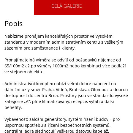
CELÁ GALERIE
Popis
Nabízíme pronájem kancelářských prostor ve vysokém
standardu v moderním administrativním centru s veškerým
zázemím pro zaměstnance i klienty.
Pronajímatelná výměra se odvíjí od požadavků nájemce od
65/100m2 až po výměry 1000m2 nebo kombinaci více podlaží
ve stejném objektu.
Administrativní komplex nabízí velmi dobré napojení na
dálniční uzly směr Praha, Vídeň, Bratislava, Olomouc a dobrou
dostupnost do centra Brna. Prostory jsou ve standardu vysoké
kategorie „A“, plně klimatizovány, recepce, výtah a další
benefity.
Vybavenost: záložní generátory, systém řízení budov – pro
úspornou spotřebu a řízení bezpečnostních systémů,
centrální jádra sjednocují veškerou datovou kabeláž,