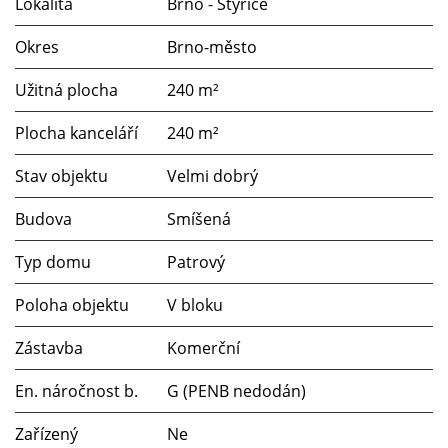
Lokalita
Brno - Štýřice
Okres
Brno-město
Užitná plocha
240 m²
Plocha kanceláří
240 m²
Stav objektu
Velmi dobrý
Budova
Smíšená
Typ domu
Patrový
Poloha objektu
V bloku
Zástavba
Komerční
En. náročnost b.
G (PENB nedodán)
Zařízený
Ne