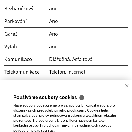
Bezbariérový
ano
Parkování
Ano
Garáž
Ano
Výtah
ano
Komunikace
Dlážděná, Asfaltová
Telekomunikace
Telefon, Internet
×
Doprava
Dálnice, Silnice, MHD, Autobus
Voda
Místní zdroj
Používáme soubory cookies
ℹ
Naše soubory potřebujeme pro samotnou funkčnost webu a pro
Elektřina
230V, 400V
uložení vašich předvoleb při jeho procházení. Cookies třetích
stran pak slouží pro vyhodnocování výkonu a zkvalitnění obsahu
prezentace. Nejsou určeny k identifikaci návštěvníka jako
Odpad
Veřejná kanalizace
konkrétní osoby. Pro uchování jiných než technických cookies
potřebujeme váš souhlas.