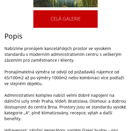
CELÁ GALERIE
Popis
Nabízíme pronájem kancelářských prostor ve vysokém
standardu v moderním administrativním centru s veškerým
zázemím pro zaměstnance i klienty.
Pronajímatelná výměra se odvíjí od požadavků nájemce od
65/100m2 až po výměry 1000m2 nebo kombinaci více podlaží
ve stejném objektu.
Administrativní komplex nabízí velmi dobré napojení na
dálniční uzly směr Praha, Vídeň, Bratislava, Olomouc a dobrou
dostupnost do centra Brna. Prostory jsou ve standardu vysoké
kategorie „A“, plně klimatizovány, recepce, výtah a další
benefity.
Vybavenost: záložní generátory, systém řízení budov – pro