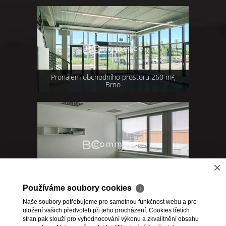
Pronájem obchodního prostoru 260 m²,
Brno
×
Pronájem kanceláře 28 m², Kuřim
Používáme soubory cookies
ℹ
Naše soubory potřebujeme pro samotnou funkčnost webu a pro
uložení vašich předvoleb při jeho procházení. Cookies třetích
1
,
2
,
3
,
4
,
5
>>
stran pak slouží pro vyhodnocování výkonu a zkvalitnění obsahu