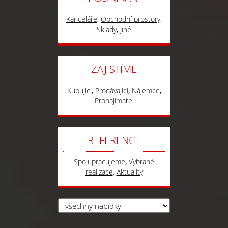
Kanceláře
,
Obchodní prostory
,
Sklady
,
Jiné
ZAJISTÍME
Kupující
,
Prodávající
,
Nájemce
,
Pronajímatel
REFERENCE
Spolupracujeme
,
Vybrané
realizace
,
Aktuality