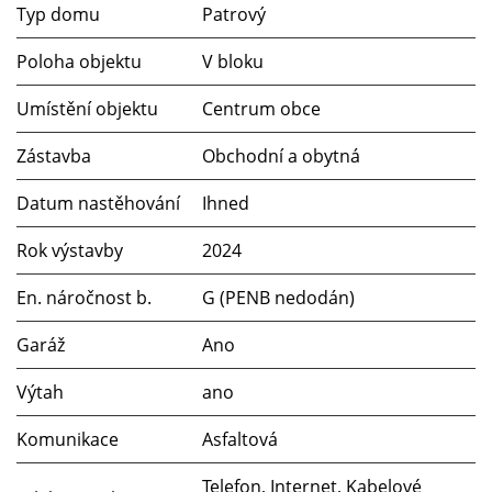
Typ domu
Patrový
Poloha objektu
V bloku
Umístění objektu
Centrum obce
Zástavba
Obchodní a obytná
Datum nastěhování
Ihned
Rok výstavby
2024
En. náročnost b.
G (PENB nedodán)
Garáž
Ano
Výtah
ano
Komunikace
Asfaltová
Telefon, Internet, Kabelové