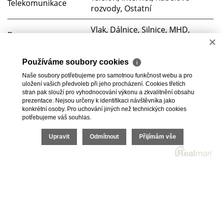
Telekomunikace
rozvody, Ostatní
Vlak, Dálnice, Silnice, MHD,
Doprava
×
Autobus
Voda
Dálkový vodovod
Používáme soubory cookies
ℹ
Naše soubory potřebujeme pro samotnou funkčnost webu a pro
Elektřina
230V
uložení vašich předvoleb při jeho procházení. Cookies třetích
stran pak slouží pro vyhodnocování výkonu a zkvalitnění obsahu
prezentace. Nejsou určeny k identifikaci návštěvníka jako
Odpad
Veřejná kanalizace
konkrétní osoby. Pro uchování jiných než technických cookies
potřebujeme váš souhlas.
2026 © BC Commerce s.r.o., všechna práva vyhrazena |
Upravit
Odmítnout
Přijímám vše
Povinně zveřejňované informace
Realitní SW
Real
man