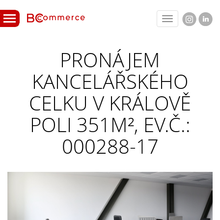
Toggle
navigation
PRONÁJEM
KANCELÁŘSKÉHO
CELKU V KRÁLOVĚ
POLI 351M², EV.Č.:
000288-17