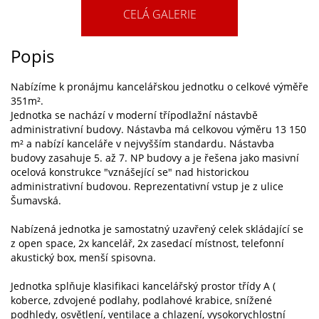
CELÁ GALERIE
Popis
Nabízíme k pronájmu kancelářskou jednotku o celkové výměře
351m².
Jednotka se nachází v moderní třípodlažní nástavbě
administrativní budovy. Nástavba má celkovou výměru 13 150
m² a nabízí kanceláře v nejvyšším standardu. Nástavba
budovy zasahuje 5. až 7. NP budovy a je řešena jako masivní
ocelová konstrukce "vznášející se" nad historickou
administrativní budovou. Reprezentativní vstup je z ulice
Šumavská.
Nabízená jednotka je samostatný uzavřený celek skládající se
z open space, 2x kancelář, 2x zasedací místnost, telefonní
akustický box, menší spisovna.
Jednotka splňuje klasifikaci kancelářský prostor třídy A (
koberce, zdvojené podlahy, podlahové krabice, snížené
podhledy, osvětlení, ventilace a chlazení, vysokorychlostní