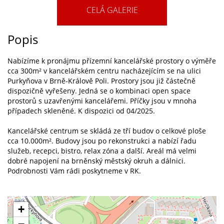
CELÁ GALERIE
Popis
Nabízíme k pronájmu přízemní kancelářské prostory o výměře
cca 300m² v kancelářském centru nacházejícím se na ulici
Purkyňova v Brně-Králově Poli. Prostory jsou již částečně
dispozičně vyřešeny. Jedná se o kombinaci open space
prostorů s uzavřenými kancelářemi. Příčky jsou v mnoha
případech skleněné. K dispozici od 04/2025.
Kancelářské centrum se skládá ze tří budov o celkové ploše
cca 10.000m². Budovy jsou po rekonstrukci a nabízí řadu
služeb, recepci, bistro, relax zóna a další. Areál má velmi
dobré napojení na brněnský městský okruh a dálnici.
Podrobnosti Vám rádi poskytneme v RK.
+