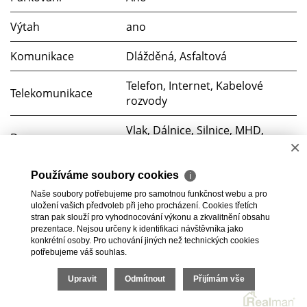
Výtah
ano
Komunikace
Dlážděná, Asfaltová
Telefon, Internet, Kabelové
Telekomunikace
rozvody
Vlak, Dálnice, Silnice, MHD,
Doprava
×
Autobus
Voda
Dálkový vodovod
Používáme soubory cookies
ℹ
Naše soubory potřebujeme pro samotnou funkčnost webu a pro
Elektřina
230V
uložení vašich předvoleb při jeho procházení. Cookies třetích
stran pak slouží pro vyhodnocování výkonu a zkvalitnění obsahu
prezentace. Nejsou určeny k identifikaci návštěvníka jako
Odpad
Veřejná kanalizace
konkrétní osoby. Pro uchování jiných než technických cookies
potřebujeme váš souhlas.
2026 © BC Commerce s.r.o., všechna práva vyhrazena |
Upravit
Odmítnout
Přijímám vše
Povinně zveřejňované informace
Realitní SW
Real
man