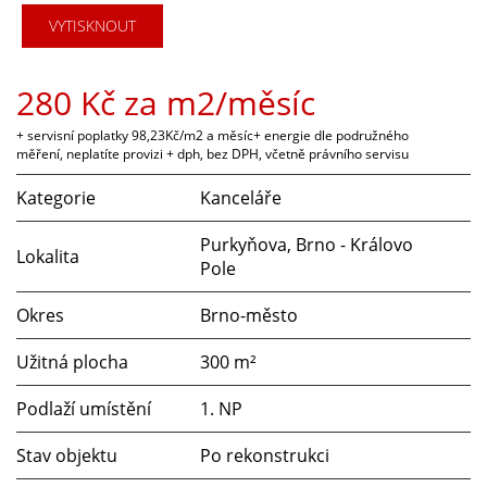
VYTISKNOUT
280 Kč za m2/měsíc
+ servisní poplatky 98,23Kč/m2 a měsíc+ energie dle podružného
měření, neplatíte provizi + dph, bez DPH, včetně právního servisu
Kategorie
Kanceláře
Purkyňova, Brno - Královo
Lokalita
Pole
Okres
Brno-město
Užitná plocha
300 m²
Podlaží umístění
1. NP
Stav objektu
Po rekonstrukci