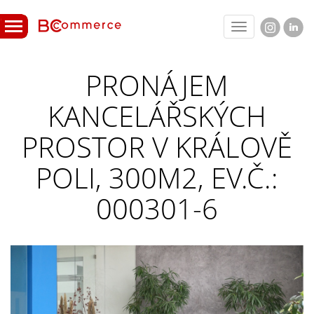
Toggle
navigation
PRONÁJEM
KANCELÁŘSKÝCH
PROSTOR V KRÁLOVĚ
POLI, 300M2, EV.Č.:
000301-6