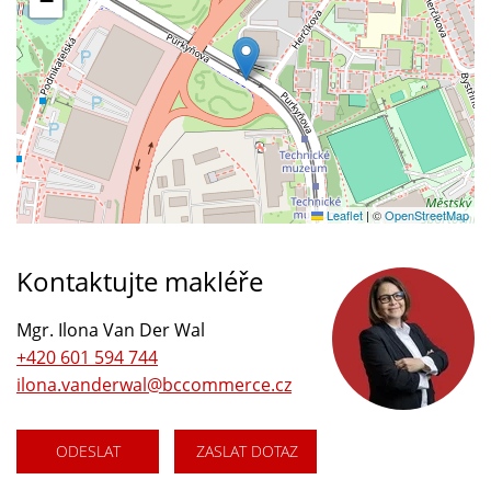
−
Leaflet
|
©
OpenStreetMap
Kontaktujte makléře
Mgr. Ilona Van Der Wal
+420 601 594 744
ilona.vanderwal@bccommerce.cz
ODESLAT
ZASLAT DOTAZ