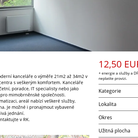
12,50 EU
+ energie a služby a D
oderní kanceláře o výměře 21m2 až 34m2 v
neplatíte provizi.
centra s veškerým komfortem. Kanceláře
tní, poradce, IT specialisty nebo jako
Kategorie
a pro mimobrněnské společnosti.
atizaci, areál nabízí veškeré služby,
Lokalita
raha. Je možné i pronajmout vybavené
ivá jednání.
Okres
ntaktujte v RK.
Užitná plocha