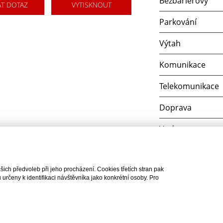
Bezbariérový
AT DOTAZ
VYTISKNOUT
Parkování
Výtah
Komunikace
Telekomunikace
Doprava
Voda
Elektřina
ch předvoleb při jeho procházení. Cookies třetích stran pak
Odpad
rčeny k identifikaci návštěvníka jako konkrétní osoby. Pro
hna práva vyhrazena |