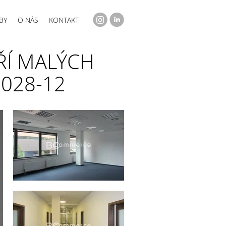
BY
O NÁS
KONTAKT
Í MALÝCH
0028-12