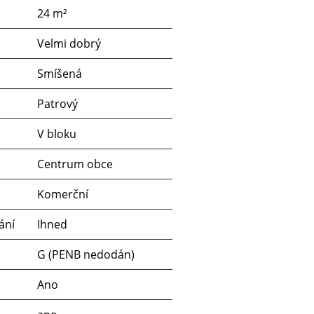
24 m²
Velmi dobrý
Smíšená
Patrový
V bloku
u
Centrum obce
Komerční
ání
Ihned
G (PENB nedodán)
Ano