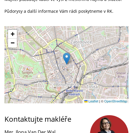
Půdorysy a další informace Vám rádi poskytneme v RK.
+
−
Leaflet
|
©
OpenStreetMap
Kontaktujte makléře
Mgr. Ilona Van Der Wal