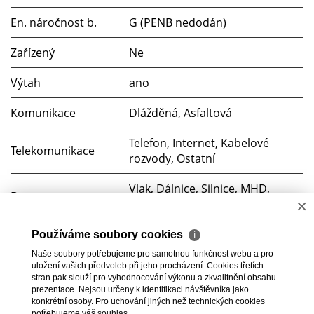
En. náročnost b.
G (PENB nedodán)
Zařízený
Ne
Výtah
ano
Komunikace
Dlážděná, Asfaltová
Telefon, Internet, Kabelové
Telekomunikace
rozvody, Ostatní
Vlak, Dálnice, Silnice, MHD,
Doprava
×
Autobus
Voda
Dálkový vodovod
Používáme soubory cookies
ℹ
Naše soubory potřebujeme pro samotnou funkčnost webu a pro
Elektřina
230V
uložení vašich předvoleb při jeho procházení. Cookies třetích
stran pak slouží pro vyhodnocování výkonu a zkvalitnění obsahu
prezentace. Nejsou určeny k identifikaci návštěvníka jako
Odpad
Veřejná kanalizace
konkrétní osoby. Pro uchování jiných než technických cookies
potřebujeme váš souhlas.