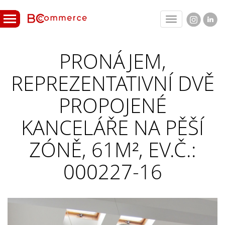
Toggle
navigation
PRONÁJEM,
REPREZENTATIVNÍ DVĚ
PROPOJENÉ
KANCELÁŘE NA PĚŠÍ
ZÓNĚ, 61M², EV.Č.:
000227-16