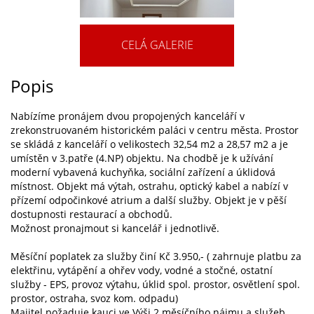
CELÁ GALERIE
Popis
Nabízíme pronájem dvou propojených kanceláří v
zrekonstruovaném historickém paláci v centru města. Prostor
se skládá z kanceláří o velikostech 32,54 m2 a 28,57 m2 a je
umístěn v 3.patře (4.NP) objektu. Na chodbě je k užívání
moderní vybavená kuchyňka, sociální zařízení a úklidová
místnost. Objekt má výtah, ostrahu, optický kabel a nabízí v
přízemí odpočinkové atrium a další služby. Objekt je v pěší
dostupnosti restaurací a obchodů.
Možnost pronajmout si kancelář i jednotlivě.
Měsíční poplatek za služby činí Kč 3.950,- ( zahrnuje platbu za
elektřinu, vytápění a ohřev vody, vodné a stočné, ostatní
služby - EPS, provoz výtahu, úklid spol. prostor, osvětlení spol.
prostor, ostraha, svoz kom. odpadu)
Majitel požaduje kauci ve Výši 2 měsíčního nájmu a služeb.