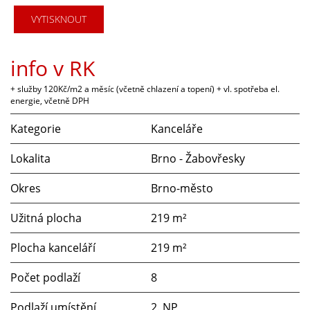
VYTISKNOUT
info v RK
+ služby 120Kč/m2 a měsíc (včetně chlazení a topení) + vl. spotřeba el.
energie, včetně DPH
Kategorie
Kanceláře
Lokalita
Brno - Žabovřesky
Okres
Brno-město
Užitná plocha
219 m²
Plocha kanceláří
219 m²
Počet podlaží
8
Podlaží umístění
2. NP