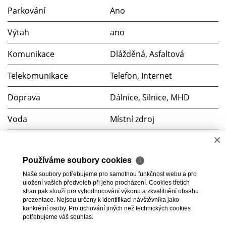
Parkování
Ano
Výtah
ano
Komunikace
Dlážděná, Asfaltová
Telekomunikace
Telefon, Internet
Doprava
Dálnice, Silnice, MHD
Voda
Místní zdroj
×
Elektřina
230V, 400V
Používáme soubory cookies
Odpad
Veřejná kanalizace
ℹ
Naše soubory potřebujeme pro samotnou funkčnost webu a pro
Soubory ke stažení
uložení vašich předvoleb při jeho procházení. Cookies třetích
stran pak slouží pro vyhodnocování výkonu a zkvalitnění obsahu
prezentace. Nejsou určeny k identifikaci návštěvníka jako
Platinium
konkrétní osoby. Pro uchování jiných než technických cookies
potřebujeme váš souhlas.