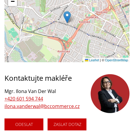
−
Leaflet
|
©
OpenStreetMap
Kontaktujte makléře
Mgr. Ilona Van Der Wal
+420 601 594 744
ilona.vanderwal@bccommerce.cz
ODESLAT
ZASLAT DOTAZ