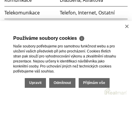
Telekomunikace
Telefon, Internet, Ostatní
×
Doprava
Dálnice, Silnice, MHD
Voda
Dálkový vodovod
Používáme soubory cookies
ℹ
Naše soubory potřebujeme pro samotnou funkčnost webu a pro
Elektřina
230V, 400V
uložení vašich předvoleb při jeho procházení. Cookies třetích
stran pak slouží pro vyhodnocování výkonu a zkvalitnění obsahu
prezentace. Nejsou určeny k identifikaci návštěvníka jako
Odpad
Veřejná kanalizace
konkrétní osoby. Pro uchování jiných než technických cookies
potřebujeme váš souhlas.
2026 © BC Commerce s.r.o., všechna práva vyhrazena |
Upravit
Odmítnout
Přijímám vše
Povinně zveřejňované informace
Realitní SW
Real
man