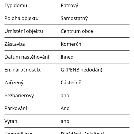
Typ domu
Patrový
Poloha objektu
Samostatný
Umístění objektu
Centrum obce
Zástavba
Komerční
Datum nastěhování
Ihned
En. náročnost b.
G (PENB nedodán)
Zařízený
Částečně
Bezbariérový
ano
Parkování
Ano
Výtah
ano
Komunikace
Dlážděná, Asfaltová