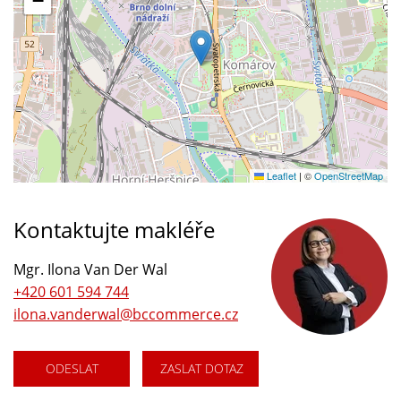
−
Leaflet
|
©
OpenStreetMap
Kontaktujte makléře
Mgr. Ilona Van Der Wal
+420 601 594 744
ilona.vanderwal@bccommerce.cz
ODESLAT
ZASLAT DOTAZ