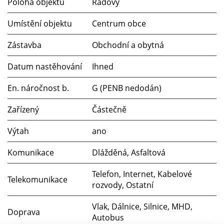
Poloha objektu
Řadový
Umístění objektu
Centrum obce
Zástavba
Obchodní a obytná
Datum nastěhování
Ihned
En. náročnost b.
G (PENB nedodán)
Zařízený
Částečně
Výtah
ano
Komunikace
Dlážděná, Asfaltová
Telefon, Internet, Kabelové
Telekomunikace
rozvody, Ostatní
Vlak, Dálnice, Silnice, MHD,
Doprava
Autobus