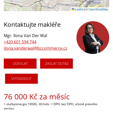
Leaflet
|
©
OpenStreetMap
Kontaktujte makléře
Mgr. Ilona Van Der Wal
+420 601 594 744
ilona.vanderwal@bccommerce.cz
ODESLAT
ZASLAT DOTAZ
VYTISKNOUT
76 000 Kč za měsíc
+ služby/energie 19000,- Kč/měs. + DPH, bez DPH, včetně právního
servisu