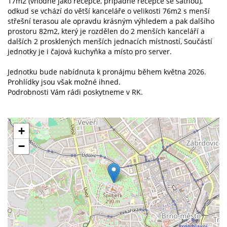
17m2 (vhodné jako recepce, případně recepce se šatnou),
odkud se vchází do větší kanceláře o velikosti 76m2 s menší
střešní terasou ale opravdu krásným výhledem a pak dalšího
prostoru 82m2, který je rozdělen do 2 menších kanceláří a
dalších 2 prosklených menších jednacích místností, Součástí
jednotky je i čajová kuchyňka a místo pro server.
Jednotku bude nabídnuta k pronájmu během května 2026.
Prohlídky jsou však možné ihned.
Podrobnosti Vám rádi poskytneme v RK.
+
−