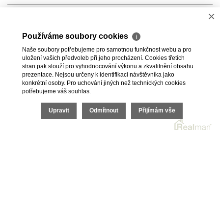
×
Voda
Dálkový vodovod
Elektřina
230V
Používáme soubory cookies
ℹ
Naše soubory potřebujeme pro samotnou funkčnost webu a pro
Plyn
Plynovod
uložení vašich předvoleb při jeho procházení. Cookies třetích
stran pak slouží pro vyhodnocování výkonu a zkvalitnění obsahu
prezentace. Nejsou určeny k identifikaci návštěvníka jako
Odpad
Veřejná kanalizace
konkrétní osoby. Pro uchování jiných než technických cookies
potřebujeme váš souhlas.
2026 © BC Commerce s.r.o., všechna práva vyhrazena |
Upravit
Odmítnout
Přijímám vše
Povinně zveřejňované informace
Realitní SW
Real
man