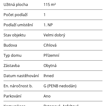
Užitná plocha
115 m²
Počet podlaží
1
Podlaží umístění
1. NP
Stav objektu
Velmi dobrý
Budova
Cihlová
Typ domu
Přízemní
Zástavba
Obytná
Datum nastěhování
Ihned
En. náročnost b.
G (PENB nedodán)
Parkování
Ano