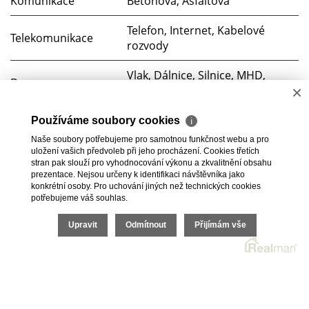
Komunikace
Betonová, Asfaltová
Telefon, Internet, Kabelové
Telekomunikace
rozvody
Vlak, Dálnice, Silnice, MHD,
Doprava
×
Autobus
Voda
Dálkový vodovod
Používáme soubory cookies
ℹ
Naše soubory potřebujeme pro samotnou funkčnost webu a pro
Elektřina
230V
uložení vašich předvoleb při jeho procházení. Cookies třetích
stran pak slouží pro vyhodnocování výkonu a zkvalitnění obsahu
prezentace. Nejsou určeny k identifikaci návštěvníka jako
Odpad
Veřejná kanalizace
konkrétní osoby. Pro uchování jiných než technických cookies
potřebujeme váš souhlas.
2026 © BC Commerce s.r.o., všechna práva vyhrazena |
Upravit
Odmítnout
Přijímám vše
Povinně zveřejňované informace
Realitní SW
Real
man