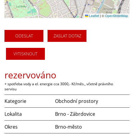
Leaflet
|
©
OpenStreetMap
ODESLAT
ZASLAT DOTAZ
VYTISKNOUT
rezervováno
+ spotřeba vody a el. energie cca 3000,- Kč/měs., včetně právního
servisu
Kategorie
Obchodní prostory
Lokalita
Brno - Zábrdovice
Okres
Brno-město