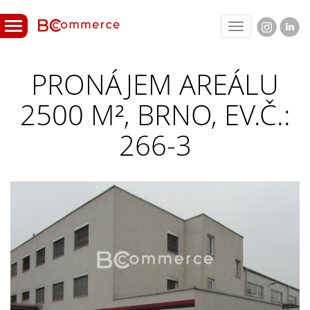
Toggle
navigation
PRONÁJEM AREÁLU
2500 M², BRNO, EV.Č.:
266-3