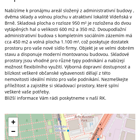
Nabízíme k pronájmu areál složený z administrativní budovy ,
dvěma sklady a volnou plochu v atraktivní lokalitě Vídeňská v
Brně. Skladová plocha o rozloze 950 m² je rozložena do dvou
vytápěných hal o velikosti 600 m2 a 350 m2. Dvoupodlažní
administrativní budova s kompletním sociálním zázemím má
cca 450 m2 a volná plocha 1.100 m², což poskytuje dostatek
prostoru pro vaše nové sídlo firmy. Objekt je ve velmi dobrém
stavu a disponuje moderní montovanou budovou. Skladové
prostory jsou vhodné pro různé typy podnikání a nabízejí
možnost flexibilního využití. Výborná dopravní dostupnost a
blízkost veškeré občanské vybavenosti dělají z této
nemovitosti ideální místo pro vaše podnikání. Nezmeškejte
příležitost a zajistěte si skladovací prostory, které splní
veškeré vaše potřeby.
Bližší informace Vám rádi poskytneme v naší RK.
+
−