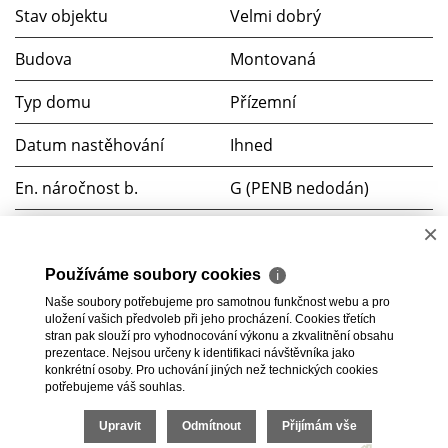
Stav objektu
Velmi dobrý
Budova
Montovaná
Typ domu
Přízemní
Datum nastěhování
Ihned
En. náročnost b.
G (PENB nedodán)
×
Komunikace
Dlážděná
Telekomunikace
Internet
Používáme soubory cookies
ℹ
Naše soubory potřebujeme pro samotnou funkčnost webu a pro
Voda
Dálkový vodovod
uložení vašich předvoleb při jeho procházení. Cookies třetích
stran pak slouží pro vyhodnocování výkonu a zkvalitnění obsahu
prezentace. Nejsou určeny k identifikaci návštěvníka jako
Zdroj teplé vody
Plynový kotel
konkrétní osoby. Pro uchování jiných než technických cookies
potřebujeme váš souhlas.
2026 © BC Commerce s.r.o., všechna práva vyhrazena |
Upravit
Odmítnout
Přijímám vše
Povinně zveřejňované informace