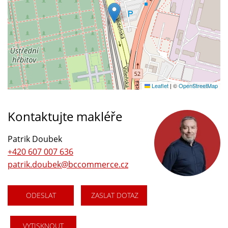
Leaflet
|
©
OpenStreetMap
Kontaktujte makléře
Patrik Doubek
+420 607 007 636
patrik.doubek@bccommerce.cz
ODESLAT
ZASLAT DOTAZ
VYTISKNOUT