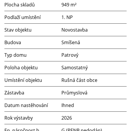
Plocha skladů
949 m²
Podlaží umístění
1. NP
Stav objektu
Novostavba
Budova
Smíšená
Typ domu
Patrový
Poloha objektu
Samostatný
Umístění objektu
Rušná část obce
Zástavba
Průmyslová
Datum nastěhování
Ihned
Rok výstavby
2026
En. náročnost b.
G (PENB nedodán)