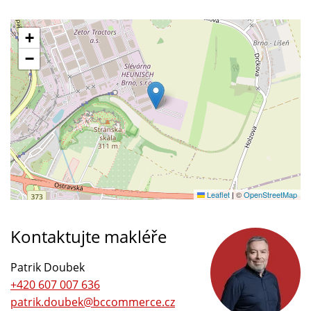
+
−
Leaflet
|
©
OpenStreetMap
Kontaktujte makléře
Patrik Doubek
+420 607 007 636
patrik.doubek@bccommerce.cz