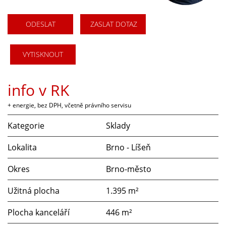
ODESLAT
ZASLAT DOTAZ
VYTISKNOUT
info v RK
+ energie, bez DPH, včetně právního servisu
Kategorie
Sklady
Lokalita
Brno - Líšeň
Okres
Brno-město
Užitná plocha
1.395 m²
Plocha kanceláří
446 m²