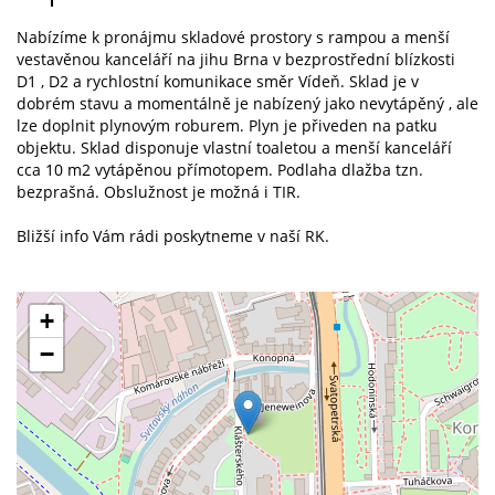
Nabízíme k pronájmu skladové prostory s rampou a menší
vestavěnou kanceláří na jihu Brna v bezprostřední blízkosti
D1 , D2 a rychlostní komunikace směr Vídeň. Sklad je v
dobrém stavu a momentálně je nabízený jako nevytápěný , ale
lze doplnit plynovým roburem. Plyn je přiveden na patku
objektu. Sklad disponuje vlastní toaletou a menší kanceláří
cca 10 m2 vytápěnou přímotopem. Podlaha dlažba tzn.
bezprašná. Obslužnost je možná i TIR.
Bližší info Vám rádi poskytneme v naší RK.
+
−