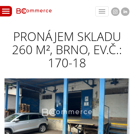
Toggle
navigation
PRONÁJEM SKLADU
260 M², BRNO, EV.Č.:
170-18