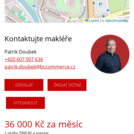
Leaflet
|
©
OpenStreetMap
Kontaktujte makléře
Patrik Doubek
+420 607 007 636
patrik.doubek@bccommerce.cz
ODESLAT
ZASLAT DOTAZ
VYTISKNOUT
36 000 Kč za měsíc
+ služby 7000 Kč a energie