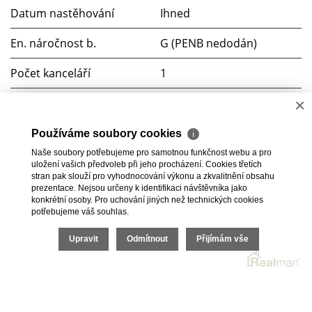
Datum nastěhování
Ihned
En. náročnost b.
G (PENB nedodán)
Počet kanceláří
1
×
Komunikace
Asfaltová
Voda
Dálkový vodovod
Používáme soubory cookies
ℹ
Naše soubory potřebujeme pro samotnou funkčnost webu a pro
Plyn
Plynovod
uložení vašich předvoleb při jeho procházení. Cookies třetích
stran pak slouží pro vyhodnocování výkonu a zkvalitnění obsahu
prezentace. Nejsou určeny k identifikaci návštěvníka jako
Odpad
Veřejná kanalizace
konkrétní osoby. Pro uchování jiných než technických cookies
potřebujeme váš souhlas.
2026 © BC Commerce s.r.o., všechna práva vyhrazena |
Upravit
Odmítnout
Přijímám vše
Povinně zveřejňované informace
Realitní SW
Real
man