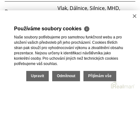
Vlak, Dálnice, Silnice, MHD,
Doprava
×
Autobus
Voda
Dálkový vodovod
Používáme soubory cookies
ℹ
Naše soubory potřebujeme pro samotnou funkčnost webu a pro
Elektřina
230V, 400V
uložení vašich předvoleb při jeho procházení. Cookies třetích
stran pak slouží pro vyhodnocování výkonu a zkvalitnění obsahu
prezentace. Nejsou určeny k identifikaci návštěvníka jako
Plyn
Plynovod
konkrétní osoby. Pro uchování jiných než technických cookies
potřebujeme váš souhlas.
2026 © BC Commerce s.r.o., všechna práva vyhrazena |
Upravit
Odmítnout
Přijímám vše
Povinně zveřejňované informace
Realitní SW
Real
man