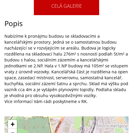
CELÁ GALERIE
Popis
Nabízíme k pronájmu budovu se skladovacími a
kancelářskými prostory. Jedná se o samostatnou budovu
nacházející se v rozvíjejícím se areálu. Budova je logicky
rozdělena na skladovací halu 276m² s nosností podlah 5t/m² a
budovu s halou, sociálním zázemím a kancelářskými
jednotkami ve 2.NP. Hala v 1.NP budovy má 105m² se vstupem
vraty z úrovně vozovky. Kancelářská část je rozdělena na open
space, zasedací místnost, serverovnu, samostatná kancelář,
kuchyňka, sociální zázemí šatnu a sprchu. Sklad má výšku pod
vazník cca 4m a je vytápěn plynovými topidly. Podlaha skladu
je vhodná pro obsuhu vysokozdvižnými vozíky.
Více informací Vám rádi poskytneme v RK.
+