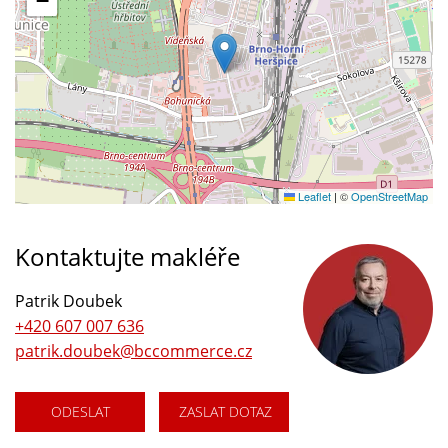
−
Leaflet
|
©
OpenStreetMap
Kontaktujte makléře
Patrik Doubek
+420 607 007 636
patrik.doubek@bccommerce.cz
ODESLAT
ZASLAT DOTAZ