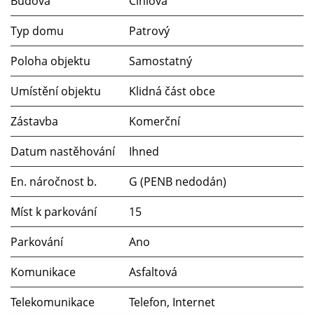
Budova
Cihlová
Typ domu
Patrový
Poloha objektu
Samostatný
Umístění objektu
Klidná část obce
Zástavba
Komerční
Datum nastěhování
Ihned
En. náročnost b.
G (PENB nedodán)
Míst k parkování
15
Parkování
Ano
Komunikace
Asfaltová
Telekomunikace
Telefon, Internet